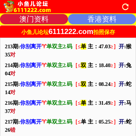
澳门资料
香港资料
6111222.com
小鱼儿论坛
拍照保存
213期:
你别离开
♈
单双主2.码
［≤
单
主：47.03
≥］
开
:猴
35
对
214期:
你别离开
♈
单双主2.码
［≤
双
主：18.40
≥］
开
:兔
04
对
215期:
你别离开
♈
单双主2.码
［≤
双
主：08.24
≥］
开
:蛇
14
对
216期:
你别离开
♈
单双主2.码
［≤
单
主：31.49
≥］
开
:马
37
对
217期:
你别离开
♈
单双主2.码
［≤
单 主：05.25
≥］
开
:蛇
26
错