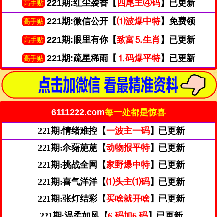
221期:红尘袭香【
四尾主④码
】已更新
高手贴
221期:微信公开【
⑴波爆中特
】免费领
高手贴
221期:眼里有你【
致富⒌生肖
】已更新
高手贴
221期:疏星稀雨【
⒈码爆平特
】已更新
高手贴
6111222.com
每一处都是惊喜
221期:
情绪难控【
一波主一码
】已更新
221期:
尒蕏萉萉【
动物报平特
】已更新
221期:
挑战全网【
家野爆中特
】已更新
221期:
喜气洋洋【
⑴头主⑴码
】已更新
221期:
张灯结彩【
买啥就开啥
】已更新
221期:
温柔如风【
6 码加6 码
】已更新