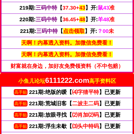
219期:
三码中特
【
37.30+
43
】开:
鼠43
准
220期:
三码中特
【
36.45+
48
】开:
羊48
准
221期:
三码中特
【
点击领取
】开:
？00
未
天啊！内幕透入资料。加微信免费看！
天啊！内幕透入资料。加微信免费看！
财富就在身边，加好友免费领资料（不中包赔）
6111222.com
小鱼儿论坛
高手资料区
221期:绝版的嗳【
⑷字猜平特
】已更新
高手贴
221期:荒城旧客【
二波主二码
】已更新
高手贴
221期:放眼寻找【
⑵肖加⑵码
】已更新
高手贴
221期:浮生未歇【
⑶头中特码
】已更新
高手贴