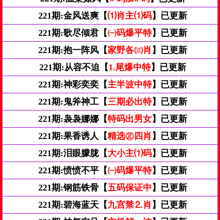
221期:
金风送爽【
⑴肖主⑴码
】已更新
221期:
歌尽倾君【
㈠码爆平特
】已更新
221期:
抱一阵风【
家野各㈢肖
】已更新
221期:
从容不迫【
1.尾爆中特
】已更新
221期:
神彩奕奕【
主半波中特
】已更新
221期:
鬼斧神工【
三期必出特
】已更新
221期:
袅袅娜娜【
特码出男女
】已更新
221期:
果香诱人【
精选㊣四肖
】已更新
221期:
泪眼朦胧【
大小主⑴码
】已更新
221期:
愤愤不平【
㈠码爆平特
】已更新
221期:
钢筋铁骨【
五码保证中
】已更新
221期:
碧海蓝天【
九宫禁⒉肖
】已更新