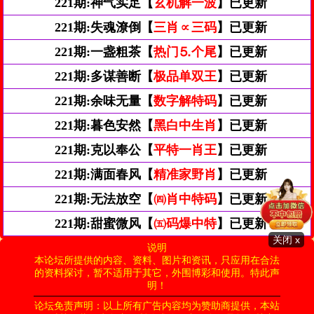
221期:
神气实足【
玄机解一波
】已更新
221期:
失魂潦倒【
三肖∝三码
】已更新
221期:
一盏粗茶【
热门⒌个尾
】已更新
221期:
多谋善断【
极品单双王
】已更新
221期:
余味无量【
数字解特码
】已更新
221期:
暮色安然【
黑白中生肖
】已更新
221期:
克以奉公【
平特一肖王
】已更新
221期:
满面春风【
精准家野肖
】已更新
221期:
无法放空【
㈣肖中特码
】已更新
221期:
甜蜜微风【
㈤码爆中特
】已更新
关闭 x
说明
本论坛所提供的内容、资料、图片和资讯，只应用在合法
的资料探讨，暂不适用于其它，外围博彩和使用。特此声
明！
论坛免责声明：以上所有广告内容均为赞助商提供，本站