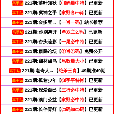
221期:落叶知秋【
⑾码爆中特
】已更新
高手贴
221期:弑神之手【
家野各㈠肖
】已更新
高手贴
221期:金多宝→【
一肖一码
】站长推荐
高手贴
221期:你别离开【
单双主2.码
】已更新
高手贴
221期:杏头疏影【
一尾必中特
】已更新
高手贴
221期:麒麟论坛【
①肖①码
】免费公开
高手贴
221期:幽林幽鸟【
尾数爆大小
】已更新
高手贴
221期:老奇人→【
绝杀三肖
】49期准49期
高手贴
221期:孤巷少年【
⑶字平特肖
】已更新
高手贴
221期:深爱自己【
三行必中特
】已更新
高手贴
221期:澳门公益【
家野必中特
】已更新
高手贴
221期:长伴青灯【
㈡码加㈡码
】已更新
高手贴